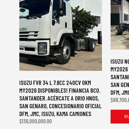
ISUZU N
MY2026 
SANTAND
ISUZU FVR 34 L 7.8CC 240CV 0KM
SAN GEN
MY2026 DISPONIBLES! FINANCIA BCO.
DFM, JM
SANTANDER. ACÉRCATE A ORIO HNOS,
$
88,700,
SAN GENARO, CONCESIONARIO OFICIAL
DFM, JMC, ISUZU, KAMA CAMIONES
B
$
136,000,000.00