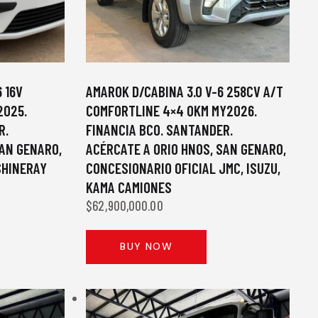
 16V
AMAROK D/CABINA 3.0 V-6 258CV A/T
2025.
COMFORTLINE 4×4 0KM MY2026.
R.
FINANCIA BCO. SANTANDER.
SAN GENARO,
ACÉRCATE A ORIO HNOS, SAN GENARO,
SHINERAY
CONCESIONARIO OFICIAL JMC, ISUZU,
KAMA CAMIONES
$
62,900,000.00
BUY NOW