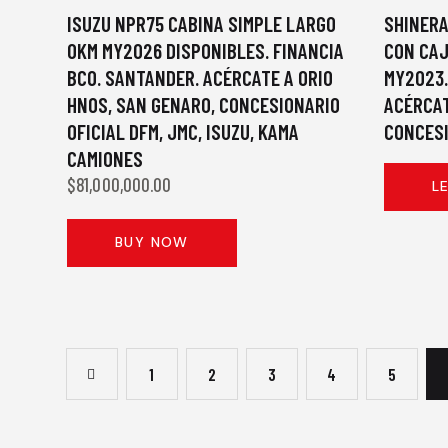
ISUZU NPR75 CABINA SIMPLE LARGO
SHINERA
0KM MY2026 DISPONIBLES. FINANCIA
CON CA
BCO. SANTANDER. ACÉRCATE A ORIO
MY2023.
HNOS, SAN GENARO, CONCESIONARIO
ACÉRCAT
OFICIAL DFM, JMC, ISUZU, KAMA
CONCESI
CAMIONES
$
81,000,000.00
L
BUY NOW
←
1
2
3
4
5