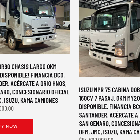
QR90 CHASIS LARGO 0KM
DISPONIBLE! FINANCIA BCO.
ER. ACÉRCATE A ORIO HNOS,
ISUZU NPR 75 CABINA DOB
ARO, CONCESIONARIO OFICIAL
160CV 7 PASAJ. 0KM MY2
C, ISUZU, KAMA CAMIONES
DISPONIBLE. FINANCIA BC
000.00
SANTANDER. ACÉRCATE A 
SAN GENARO, CONCESIONA
UY NOW
DFM, JMC, ISUZU, KAMA C
$
84,600,000.00