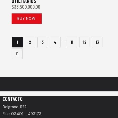
UTILITARIOS
$
33,500,000.00
BUY NOW
…
1
2
3
4
11
12
13
CONTACTO
Belgrano 1122
Fax.: 03401 – 493173