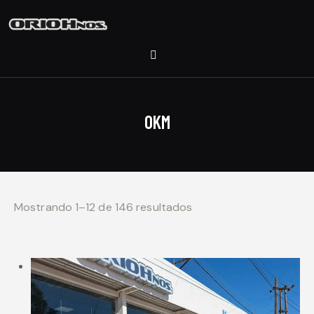
0KM
Mostrando 1–12 de 146 resultados
Ordenado por los
últimos