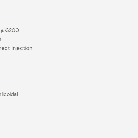
p)@3200
0
ect Injection
licoidal