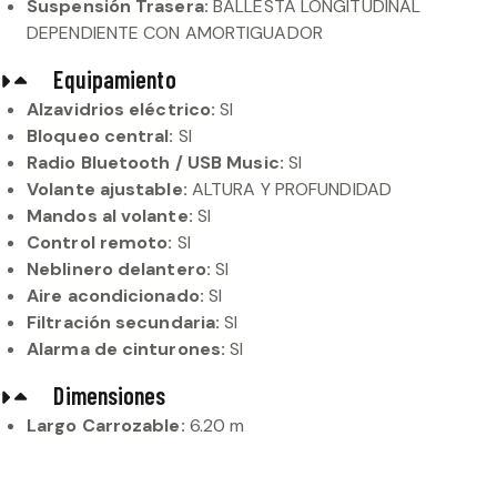
Suspensión Trasera:
BALLESTA LONGITUDINAL
DEPENDIENTE CON AMORTIGUADOR
Equipamiento
Alzavidrios eléctrico:
SI
Bloqueo central:
SI
Radio Bluetooth / USB Music:
SI
Volante ajustable:
ALTURA Y PROFUNDIDAD
Mandos al volante:
SI
Control remoto:
SI
Neblinero delantero:
SI
Aire acondicionado:
SI
Filtración secundaria:
SI
Alarma de cinturones:
SI
Dimensiones
Largo Carrozable:
6.20 m