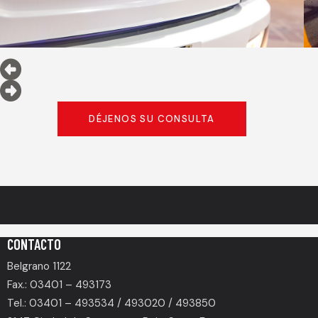
DÉJENOS SU CONSULTA
CONTACTO
Belgrano 1122
Fax.: 03401 – 493173
Tel.: 03401 – 493534 / 493020 / 493850