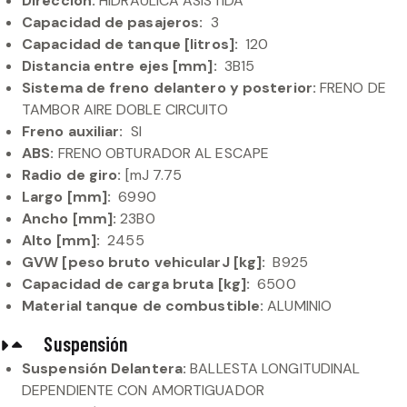
Dirección:
HIDRÁULICA ASISTIDA
Capacidad de pasajeros:
3
Capacidad de tanque [litros]:
120
Distancia entre ejes [mm]:
3B15
Sistema de freno delantero y posterior:
FRENO DE
TAMBOR AIRE DOBLE CIRCUITO
Freno auxiliar:
SI
ABS:
FRENO OBTURADOR AL ESCAPE
Radio de giro:
[mJ 7.75
Largo [mm]:
6990
Ancho [mm]:
23B0
Alto [mm]:
2455
GVW [peso bruto vehicularJ [kg]:
B925
Capacidad de carga bruta [kg]:
6500
Material tanque de combustible:
ALUMINIO
Suspensión
Suspensión Delantera:
BALLESTA LONGITUDINAL
DEPENDIENTE CON AMORTIGUADOR