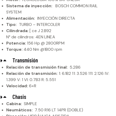
Sistema de inyección:
BOSCH COMMON RAIL
SYSTEM
Alimentación:
INYECCIÓN DIRECTA
Tipo:
TURBO – INTERCOLER
Cilindrada:
[ ce J 2.B92
N° de cilindros: 4EN LINEA
Potencia:
156 Hp @ 2800RPM
Torque:
440 Nm @1B00 rpm
Transmisión
Relación de transmisión final:
5.2B6
Relación de transmisión:
1: 6.1B2 11: 3.526 111: 2.126 IV:
1.399 V: 1 VI: 0.7B3 R: 5.551
Velocidad:
6+R
Chasis
Cabina:
SIMPLE
Neumáticos:
7.50 R16 LT 14PR (DOBLE)