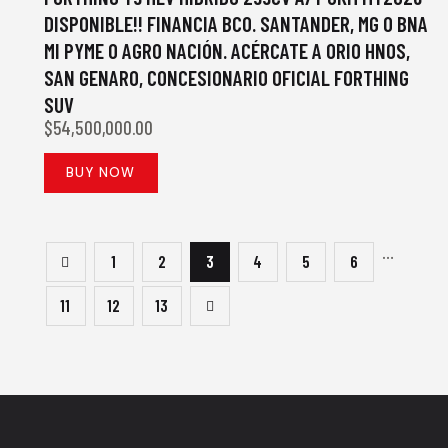
DISPONIBLE!! FINANCIA BCO. SANTANDER, MG O BNA
MI PYME O AGRO NACIÓN. ACÉRCATE A ORIO HNOS,
SAN GENARO, CONCESIONARIO OFICIAL FORTHING
SUV
$
54,500,000.00
BUY NOW
…
1
2
3
4
5
6
11
→
12
13