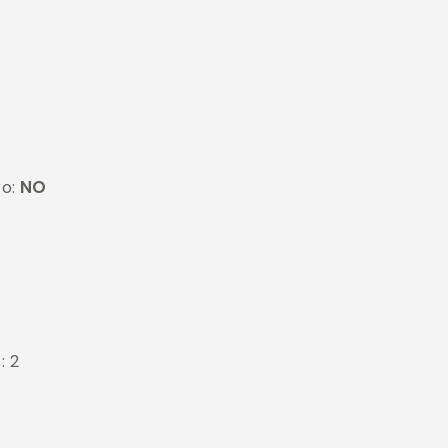
ro:
NO
: 2