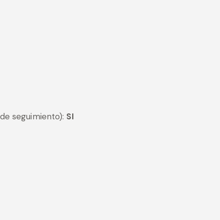
 de seguimiento):
SI
I