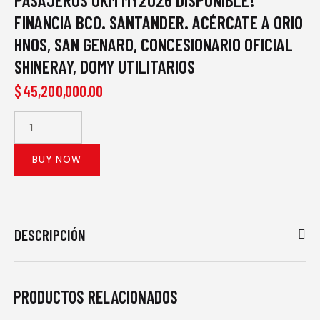
FINANCIA BCO. SANTANDER. ACÉRCATE A ORIO
HNOS, SAN GENARO, CONCESIONARIO OFICIAL
SHINERAY, DOMY UTILITARIOS
$
45,200,000.00
SHINERAY SRM
M7 2.0 Nafta
Manual 9
BUY NOW
Pasajeros
0Km My2026
DISPONIBLE!
Financia Bco.
DESCRIPCIÓN
Santander.
Acércate a
ORIO HNOS,
SAN GENARO,
PRODUCTOS RELACIONADOS
concesionario