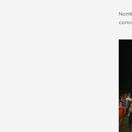
Nomb
conce